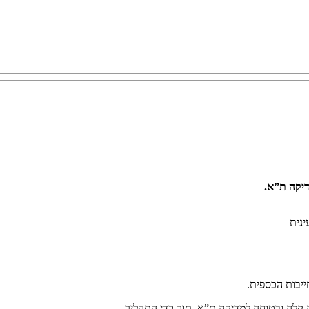
דיקה ת”א.
ה קלה ובטוחה למדיקה ת”א, תוך כדי התהליך.