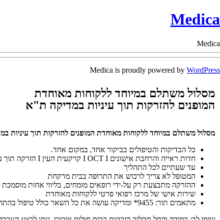
Medica
Medica
Medica is proudly powered by
WordPress
מסלול משתלם במיוחד ללקוחות מאוחדת
המופנים להזרקות תוך עיניות במדיקה ת"א
מסלול משתלם במיוחד ללקוחות מאוחדת המופנים להזרקות תוך עיניות במ
כל הבדיקות והטיפולים בביקור אחד, במקום אחד.
חדות ראייה והרחבת אישונים I OCT I קרקעית העין I הזרקה תוך עינית
עד שעתיים לכל התהליך
המטופל לא צריך לרכוש את התרופה בבית מרקחת
ההזרקה מתבצעת רק על-ידי רופאים מומחים, בליווי אחות מוסמכת
שירות אישי של מרכז רפואי פרטי ללקוחות מאוחדת
מתאמים תור: 9455* ומדיקה עושה את כל השאר כולל טיפול בהתחייבות הכספית.
שימו לב: במידה והחל תהליך הזרקות בבית חולים ציבורי, ניתן לבצע העבר