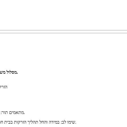
מסלול משתלם במיוחד ללקוחות מאוחדת המופנים להזרקות תוך עיניות במדיקה ת”א.
חדות ראייה והרחבת
מתאמים תור: 9455* ומדיקה עושה את כל השאר כולל טיפול בהתחייבות הכספית.
שימו לב: במידה והחל תהליך הזרקות בבית חולים ציבורי, ניתן לבצע העברה קלה ובטוחה למדיקה ת”א, תוך כדי התהליך.