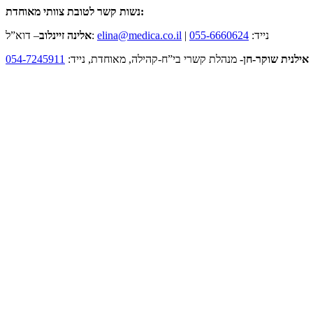
נשות קשר לטובת צוותי מאוחדת:
| נייד:
055-6660624
elina@medica.co.il
– דוא”ל:
אלינה זיינלוב
אילנית שוקר-חן-
מנהלת קשרי בי”ח-קהילה, מאוחדת, נייד:
054-7245911